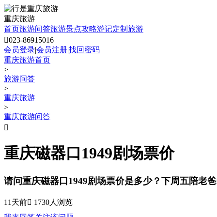
重庆旅游
首页
旅游问答
旅游景点
攻略
游记
定制旅游

023-86915016
会员登录
|
会员注册
|
找回密码
重庆旅游首页
>
旅游问答
>
重庆旅游
>
重庆旅游问答

重庆磁器口1949剧场票价
请问重庆磁器口1949剧场票价是多少？下周五陪老
11天前
 1730人浏览