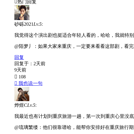

热门回复
砂砾2021
Lv.5
:
我觉得这个演出剧也挺适合年轻人看的，哈哈，我就特别
@陌梦丿
：如果大家来重庆，一定要来看看这部剧，看完
回复
回复于：2天前
9天前
 108
 我也说一句
烨煜C
Lv.5
:
我最近也有计划到重庆旅游一趟，第一次到重庆心里没底
@琉璃繁缕
：他们很靠谱哈，能帮你安排好在重庆旅行期