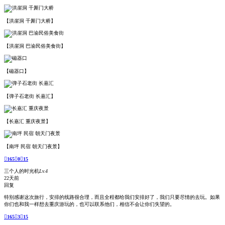
【洪崖洞 千厮门大桥】
【洪崖洞 巴渝民俗美食街】
【磁器口】
【弹子石老街 长嘉汇】
【长嘉汇 重庆夜景】
【南坪 民宿 朝天门夜景】

165

0

15
三个人的时光机
Lv.4
22天前
回复
特别感谢这次旅行，安排的线路很合理，而且全程都给我们安排好了，我们只要尽情的去玩。如果
你们也和我一样想去重庆游玩的，也可以联系他们，相信不会让你们失望的。

165

3

15