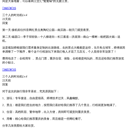
间是大落地窗，可以看两江交汇“鸳鸯锅”的无敌江景。

165

0

15
三个人的时光机
Lv.4
22天前
回复
第一天:接机前往抖音网红景点奥陶纪公园—南滨路—朝天门观赏夜景。
第二天:磁器口—李子坝轻轨—十八梯老街—长江索道—洪崖洞—南山一棵树—枇杷园火锅—送
机。
这是规划师根据我们需求量身定制的出游路线，去的景点大概都是这些，当天有点堵车，师傅就简
单调整了一下顺序，整个这个行程游玩下来我们每人才花了几百元，个人觉得非常划算了！
费用包含了：全程用车 ， 景点门票，重庆住宿、保险，全程都是纯玩的，而且还给我们推荐游览
的小贴士。

165

0

15
三个人的时光机
Lv.4
22天前
回复
对于这次的旅行我非常喜欢，究其原因如下：
1、游玩：专车接送，自由度很高、师傅技术过关，风趣幽默。
2、景点：都是我们想去的地方，按照我们喜好给我们推荐了几个景点，行程就更加饱满了。
3、住宿：高档民宿、繁华地带，出入方便，房间即可观赏到重庆美景。
4、用餐：精心给我们推荐重庆的美食，而且都是一些网红餐厅。
分享几张美图给大家欣赏。