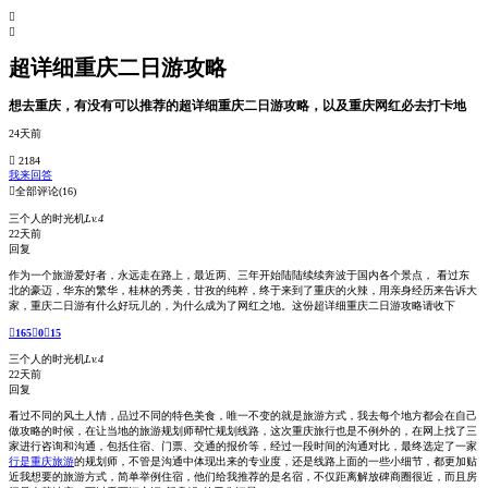


超详细重庆二日游攻略
想去重庆，有没有可以推荐的超详细重庆二日游攻略，以及重庆网红必去打卡地
24天前
 2184
我来回答

全部评论
(16)
三个人的时光机
Lv.4
22天前
回复
作为一个旅游爱好者，永远走在路上，最近两、三年开始陆陆续续奔波于国内各个景点， 看过东
北的豪迈，华东的繁华，桂林的秀美，甘孜的纯粹，终于来到了重庆的火辣，用亲身经历来告诉大
家，重庆二日游有什么好玩儿的，为什么成为了网红之地。这份超详细重庆二日游攻略请收下

165

0

15
三个人的时光机
Lv.4
22天前
回复
看过不同的风土人情，品过不同的特色美食，唯一不变的就是旅游方式，我去每个地方都会在自己
做攻略的时候，在让当地的旅游规划师帮忙规划线路，这次重庆旅行也是不例外的，在网上找了三
家进行咨询和沟通，包括住宿、门票、交通的报价等，经过一段时间的沟通对比，最终选定了一家
行是重庆旅游
的规划师，不管是沟通中体现出来的专业度，还是线路上面的一些小细节，都更加贴
近我想要的旅游方式，简单举例住宿，他们给我推荐的是名宿，不仅距离解放碑商圈很近，而且房