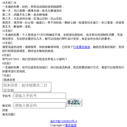
18天前
 28
一支烟的别离：
好的，简单说说我的游览线路吧：
第一天：乌江画廊—龚滩古镇—蚩尤九黎城演出
第二天：武隆天生三桥—龙水峡地缝
第三天：大足昌州古城—宝顶山石刻—北山石刻
第四天：渣滓洞—白公馆—磁器口—李子坝轻轨—鹅岭公园—轮渡前往长嘉汇—长江索道—洪崖洞
第五天：解放碑—送机
15天前

一支烟的别离：
个人觉得这个5天行程确实不错，全程游玩很轻松，也没有任何强制性消费，导游
很负责任，无论想去重庆玩几天，都可以找他们帮忙设计安排，肯定会符合你们的要求。
13天前

感受浅蓝的淡然：
感谢推荐，你的攻略很详细，已经加了
行是重庆旅游
，她的态度真的很好，安排
的行程我也很满意，期待这次愉快的旅游。
6天前

和气20172021：
他们安排的行程适合带老人小孩吗？
9天前

一支烟的别离：
你可以提前告知他们，你们的成员构成，然后想要的旅行方式，都是可以按照你们
的要求进行安排的。
7天前


我来回答
手机号：
验证码：
回复
相关问题
渝ICP备11003053号-4
Copyright ©
重庆旅游