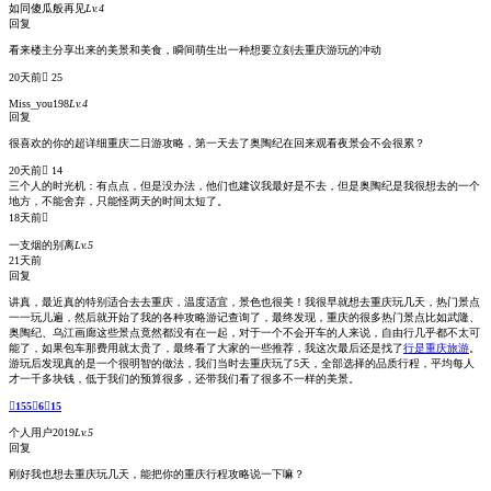
如同傻瓜般再见
Lv.4
回复
看来楼主分享出来的美景和美食，瞬间萌生出一种想要立刻去重庆游玩的冲动
20天前
 25
Miss_you198
Lv.4
回复
很喜欢的你的超详细重庆二日游攻略，第一天去了奥陶纪在回来观看夜景会不会很累？
20天前
 14
三个人的时光机：
有点点，但是没办法，他们也建议我最好是不去，但是奥陶纪是我很想去的一个
地方，不能舍弃，只能怪两天的时间太短了。
18天前

一支烟的别离
Lv.5
21天前
回复
讲真，最近真的特别适合去去重庆，温度适宜，景色也很美！我很早就想去重庆玩几天，热门景点
一一玩儿遍，然后就开始了我的各种攻略游记查询了，最终发现，重庆的很多热门景点比如武隆、
奥陶纪、乌江画廊这些景点竟然都没有在一起，对于一个不会开车的人来说，自由行几乎都不太可
能了，如果包车那费用就太贵了，最终看了大家的一些推荐，我这次最后还是找了
行是重庆旅游
。
游玩后发现真的是一个很明智的做法，我们当时去重庆玩了5天，全部选择的品质行程，平均每人
才一千多块钱，低于我们的预算很多，还带我们看了很多不一样的美景。

155

6

15
个人用户2019
Lv.5
回复
刚好我也想去重庆玩几天，能把你的重庆行程攻略说一下嘛？