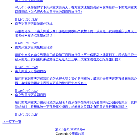
和几个小伙伴越好了下周到重庆耍两天，有对重庆比较熟悉的网友来推荐一下南充到重庆
两日游吗？怎么报名参加重庆当地两日游旅行团?
 324
 10
 1836
南充到重庆两日游最佳路线
有朋友分享一下南充到重庆两日游最佳路线吗？我想下周一从南充出发前往重庆玩两天，
求各位网友给点靠谱的建议！
 165
 10
 1562
南充到重庆三峡轮船三日游
请问怎么报名南充到重庆三峡轮船三日游旅行团？五一假期马上就要到了，我想和闺蜜一
起从南充出发到重庆乘坐游轮去逛逛长江三峡，大家来说说怎么报名旅行团？
 532
 10
 1908
南充到重庆万盛跟团游
请问南充到重庆万盛跟团游怎么报名呀？我们是南充的，最近想去重庆逛逛万盛奥陶纪公
园，有经验的网友来说说去万盛的旅行团怎么报名？
 238
 10
 1762
南充到重庆万盛两日游
请问南充到重庆万盛两日游怎么报名？自从在抖如果看到万盛奥陶纪公园的视频后，就特
别想来啦，很想体验一下那些高空项目，想问问各位网友有两日游旅行团推荐吗？
 434
 10
 1426
上一页
下一页
渝ICP备11003053号-4
Copyright ©
重庆旅游