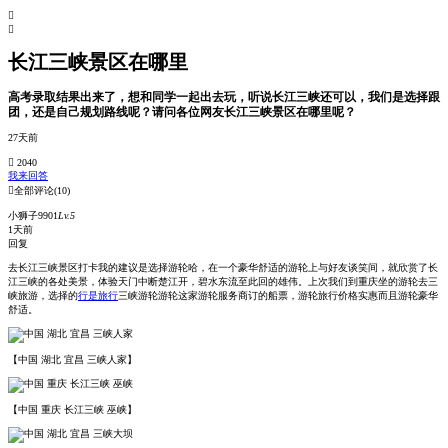


长江三峡景区在哪里
高考录取结果出来了，想和同学一起出去玩，听说长江三峡还可以，我们是选择跟
团，还是自己规划路线呢？请问各位网友长江三峡景区在哪里呢？
27天前
 2040
我来回答

全部评论
(10)
小狮子9901
Lv.5
1天前
回复
去长江三峡景区打卡我的建议是选择游轮哈，在一个豪华舒适的游轮上与好友谈笑间，就欣赏了长
江三峡的各处美景，体验天门中断楚江开，碧水东流至此回的雄伟。上次我们到重庆坐的游轮去三
峡旅游，选择的
行是旅行
三峡游轮游轮这家游轮服务商订的船票，游轮旅行价格实惠而且游轮豪华
舒适。
【中国 湖北 宜昌 三峡人家】
【中国 重庆 长江三峡 巫峡】