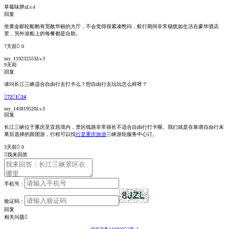
草莓味胖z
Lv.4
回复
坐黄金邮轮船舱有宽敞华丽的大厅，不会觉得很紧凑憋闷，航行期间非常稳犹如生活在豪华酒店
里，另外游船上的每餐都是自助。
7天前
 0
my_119232553
Lv.3
9天前
回复
请问长江三峡适合自由行去打卡么？想自由行去玩玩怎么样呀？

72

1

24
my_143819520
Lv.3
回复
长江三峡位于重庆至宜昌境内，景区线路非常很长不适合自由行打卡喔。我们就是在靠谱自由行未
果后选择的跟团游，行程可以找
行是重庆旅游
三峡游轮服务中心订。
3天前
 0

我来回答
手机号：
验证码：
回复
相关问题