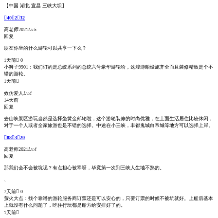
【中国 湖北 宜昌 三峡大坝】

40

2

32
高老师2021
Lv.5
回复
朋友你坐的什么游轮可以共享一下么？
1天前
 0
小狮子9901：
我们订的是总统系列的总统六号豪华游轮哈，这艘游船设施齐全而且装修精致是个不
错的游轮。
1天前

效仿爱人
Lv.4
14天前
回复
去山峡景区游玩当然是选择坐黄金邮轮啦，这个游轮装修的时尚优雅，在上面生活居住比较休闲，
对于一个人或者全家旅游也是不错的选择。中途在小三峡，丰都鬼城白帝城等地方可以选择上岸。

88

3

20
高老师2021
Lv.4
回复
那我们会不会被坑呢？有点担心被宰呀，毕竟第一次到三峡人生地不熟的。
、
7天前
 0
萤火大点：
找个靠谱的游轮服务商订票还是可以安心的，只要订票的时候不被坑就好。上船后基本
上就没有什么问题了，吃住行玩都是船方给安排好了的。
1天前
